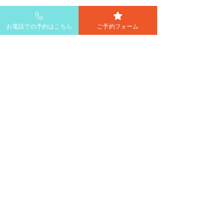
お電話での予約はこちら
ご予約フォーム
コメント
コメントを追加…
春は目元の疲れが気にな
🍃花粉の季節に
りませんか？
荒れ、、、その
策とは？
医療法人 優美会
C5クリニック
福岡市中央区大宮2丁目4-8