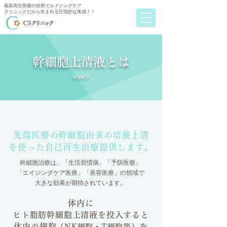
最新再生医療の技術でエイジングケア
クリニックだから生まれる圧倒的な体感！！
幹細胞上清液とは
what's
先端医療の幹細胞由来の培養上清
を使った自己再生治療提供します。
幹細胞治療は、「生活習慣病」「予防医療」
「エイジングケア医療」「美容医療」の領域で
大きな効果が期待されています。
体内に
ヒト脂肪幹細胞上清液を投入すると
体内の細胞
を
（NK細胞・T細胞等）