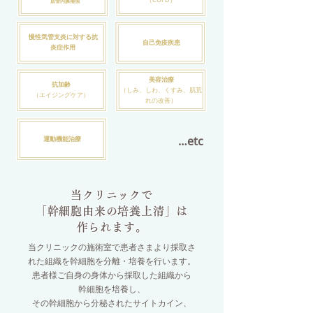
血管内膜補強
慢性気管支炎に対する抗
自己免疫疾患
炎症作用
美容治療
抗加齢
（しみ、しわ、くすみ、肌荒
（エイジングケア）
れの改善）
…etc
運動機能治療
当クリニックで
「幹細胞由来の培養上清」は
作られます。
当クリニックの施術室で患者さまより採取さ
れた組織を幹細胞を分離・培養を行います。
患者様ご自身の身体から採取した組織から
幹細胞を培養し、
その幹細胞から分秘されたサイトカイン、