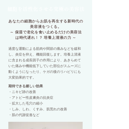
細胞を活性化させる究極の美容法
あなたの細胞からお肌を再生する新時代の
美容液をつくる。
～ 保湿で老化を食い止めるだけの美容法
は時代遅れ！？ 培養上清液の力 ～
過度な運動による筋肉や関節の痛みなどを緩和
し、炎症を抑え、機能回復します。培養上清液
に含まれる成長因子の作用により、あきらめて
いた痛みや機能低下していた部位がスムーズに
動くようになったり、ケガの後のリハビリにも
大変効果的です。
期待できる嬉しい効果
・ニキビ跡の改善
・アトピー性皮膚炎の抗炎症
・拡大した毛穴の縮小
・しみ、しわ、くすみ、肌荒れの改善
・肌の代謝促進など