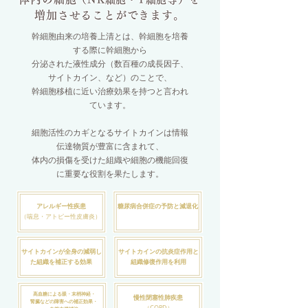
増加させることができます。
幹細胞由来の培養上清とは、幹細胞を培養
する際に幹細胞から
分泌された液性成分（数百種の成長因子、
サイトカイン、など）のことで、
幹細胞移植に近い治療効果を持つと言われ
ています。
細胞活性のカギとなるサイトカインは情報
伝達物質が豊富に含まれて、
体内の損傷を受けた組織や細胞の機能回復
に重要な役割を果たします。
アレルギー性疾患
糖尿病合併症の予防と減退化
（喘息・アトピー性皮膚炎）
サイトカインが全身の減弱し
サイトカインの抗炎症作用と
た組織を補正する効果
組織修復作用を利用
高血糖による眼・末梢神経・
慢性閉塞性肺疾患
腎臓などの障害への補正効果・
（COPD）