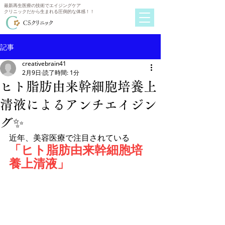
最新再生医療の技術でエイジングケア
クリニックだから生まれる圧倒的な体感！！
記事
creativebrain41
2月9日
読了時間: 1分
ヒト脂肪由来幹細胞培養上
清液によるアンチエイジン
グ✨
近年、美容医療で注目されている
「ヒト脂肪由来幹細胞培
養上清液」